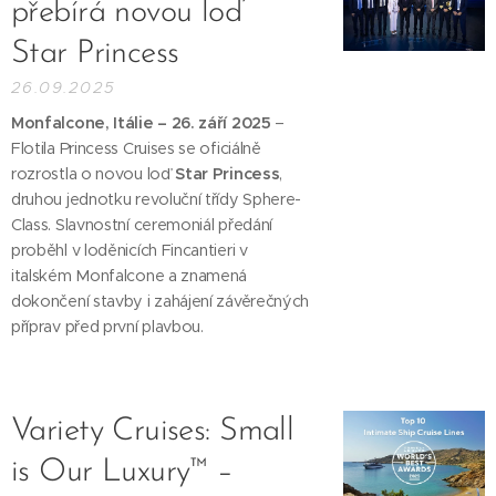
přebírá novou loď
Star Princess
26.09.2025
Monfalcone, Itálie – 26. září 2025
–
Flotila Princess Cruises se oficiálně
rozrostla o novou loď
Star Princess
,
druhou jednotku revoluční třídy Sphere-
Class. Slavnostní ceremoniál předání
proběhl v loděnicích Fincantieri v
italském Monfalcone a znamená
dokončení stavby i zahájení závěrečných
příprav před první plavbou.
Variety Cruises: Small
is Our Luxury™ –