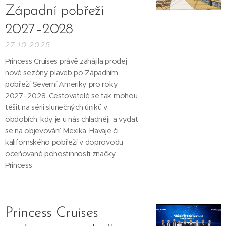
Západní pobřeží
2027–2028
27.10.2025
Princess Cruises právě zahájila prodej
nové sezóny plaveb po Západním
pobřeží Severní Ameriky pro roky
2027–2028. Cestovatelé se tak mohou
těšit na sérii slunečných úniků v
obdobích, kdy je u nás chladněji, a vydat
se na objevování Mexika, Havaje či
kalifornského pobřeží v doprovodu
oceňované pohostinnosti značky
Princess.
Princess Cruises