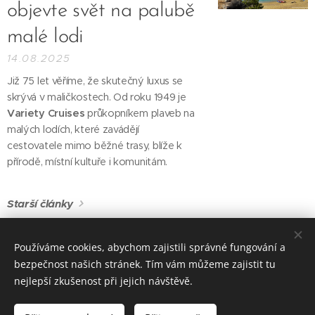
objevte svět na palubě
malé lodi
14.08.2025
Již 75 let věříme, že skutečný luxus se
skrývá v maličkostech. Od roku 1949 je
Variety Cruises
průkopníkem plaveb na
malých lodích, které zavádějí
cestovatele mimo běžné trasy, blíže k
přírodě, místní kultuře i komunitám.
Starší články
Používáme cookies, abychom zajistili správné fungování a
bezpečnost našich stránek. Tím vám můžeme zajistit tu
© 2008-2026 Aeroworld a.s. a Discover Travel s.r.o. - Vaši
partneři v oblasti cestovního ruchu
nejlepší zkušenost při jejich návštěvě.
Všechna práva vyhrazena.
informace@discovertheworld.biz