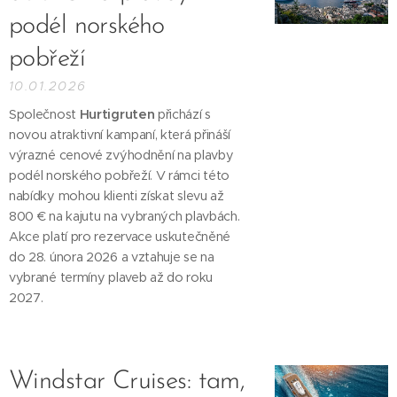
podél norského
pobřeží
10.01.2026
Společnost
Hurtigruten
přichází s
novou atraktivní kampaní, která přináší
výrazné cenové zvýhodnění na plavby
podél norského pobřeží. V rámci této
nabídky mohou klienti získat slevu až
800 € na kajutu na vybraných plavbách.
Akce platí pro rezervace uskutečněné
do 28. února 2026 a vztahuje se na
vybrané termíny plaveb až do roku
2027.
Windstar Cruises: tam,