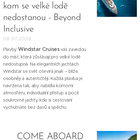
kam se velké lodě
nedostanou - Beyond
Inclusive
08.01.2026
Windstar Cruises
Plavby
vás zavedou
do míst, která zůstávají pro velké lodě
nedostupná. Na elegantních jachtách
Windstar se svět otevírá jinak – blíže,
osobněji a autentičtěji. Každá plavba je
navržena tak, aby nabídla komorní
atmosféru, individuální přístup a pocit
soukromé jachty, kde si cestování
vychutnáte bez davů a spěchu.
🌊 COME ABOARD